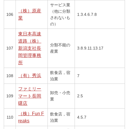
サービス業
（株）原産
（他に分類
106
1.3.4.6.7.8
されないも
業
の）
東日本高速
道路（株）
分類不能の
107
新潟支社長
3.8.9.11.13.17
産業
岡管理事務
所
飲食店，宿
（有）秀浜
108
7
泊業
ファミリー
卸売・小売
109
マート長岡
2.5
業
曙店
（株）Fun F
飲食店，宿
110
4.5.7
泊業
reaks