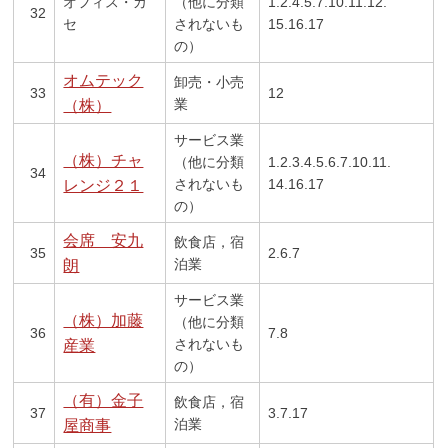
オフィス・カ
（他に分類
1.2.4.5.7.10.11.12.
32
セ
されないも
15.16.17
の）
オムテック
卸売・小売
33
12
業
（株）
サービス業
（株）チャ
（他に分類
1.2.3.4.5.6.7.10.11.
34
されないも
14.16.17
レンジ２１
の）
会席 安九
飲食店，宿
35
2.6.7
泊業
朗
サービス業
（株）加藤
（他に分類
36
7.8
されないも
産業
の）
（有）金子
飲食店，宿
37
3.7.17
泊業
屋商事