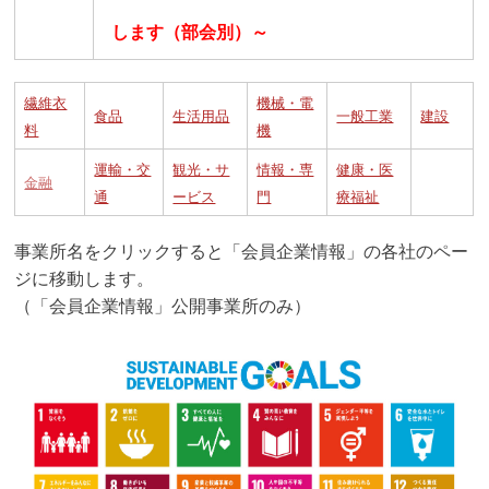
します（部会別）～
繊維衣
機械・電
食品
生活用品
一般工業
建設
料
機
運輸・交
観光・サ
情報・専
健康・医
金融
通
ービス
門
療福祉
事業所名をクリックすると「会員企業情報」の各社のペー
ジに移動します。
（「会員企業情報」公開事業所のみ）