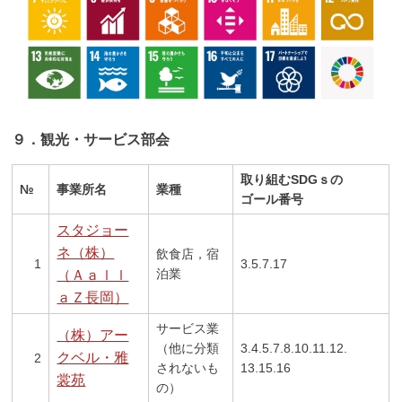
９．観光・サービス部会
取り組むSDGｓの
№
事業所名
業種
ゴール番号
スタジョー
ネ（株）
飲食店，宿
1
3.5.7.17
泊業
（Ａａｌｌ
ａＺ長岡）
サービス業
（株）アー
（他に分類
3.4.5.7.8.10.11.12.
クベル・雅
2
されないも
13.15.16
裳苑
の）