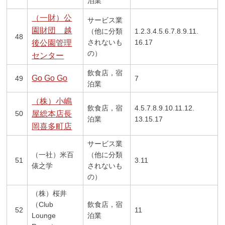
泊業
（一財）公
サービス業
園財団 越
（他に分類
1.2.3.4.5.6.7.8.9.11.
48
されないも
16.17
後公園管理
の）
センター
飲食店，宿
Go Go Go
49
7
泊業
（株）小嶋
飲食店，宿
4.5.7.8.9.10.11.12.
50
屋総本店長
泊業
13.15.17
岡喜多町店
サービス業
（一社）米百
（他に分類
51
3.11
俵之学
されないも
の）
（株）桜井
（Club
飲食店，宿
52
11
Lounge
泊業