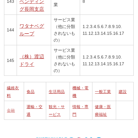
143
ベンディン
8
業
グ長岡支店
サービス業
ワタナベグ
（他に分類
1.2.3.4.5.6.7.8.9.10.
144
されないも
11.12.13.14.15.16.17
ループ
の）
サービス業
（株）渡辺
（他に分類
1.2.3.4.5.6.7.8.9.10.
145
されないも
11.12.13.14.15.16.17
ドライ
の）
繊維衣
機械・電
食品
生活用品
一般工業
建設
料
機
運輸・交
観光・サ
情報・専
健康・医
金融
通
ービス
門
療福祉