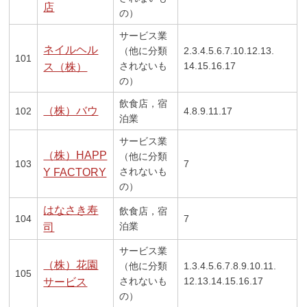
店
の）
サービス業
ネイルヘル
（他に分類
2.3.4.5.6.7.10.12.13.
101
されないも
14.15.16.17
ス（株）
の）
飲食店，宿
（株）バウ
102
4.8.9.11.17
泊業
サービス業
（株）HAPP
（他に分類
103
7
されないも
Y FACTORY
の）
はなさき寿
飲食店，宿
104
7
泊業
司
サービス業
（株）花園
（他に分類
1.3.4.5.6.7.8.9.10.11.
105
されないも
12.13.14.15.16.17
サービス
の）