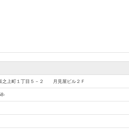
長岡市坂之上町１丁目５－２ 月見屋ビル２Ｆ
58-