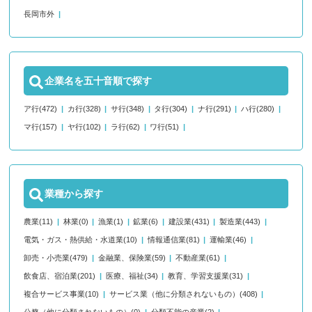
長岡市外
企業名を五十音順で探す
ア行(472)
カ行(328)
サ行(348)
タ行(304)
ナ行(291)
ハ行(280)
マ行(157)
ヤ行(102)
ラ行(62)
ワ行(51)
業種から探す
農業(11)
林業(0)
漁業(1)
鉱業(6)
建設業(431)
製造業(443)
電気・ガス・熱供給・水道業(10)
情報通信業(81)
運輸業(46)
卸売・小売業(479)
金融業、保険業(59)
不動産業(61)
飲食店、宿泊業(201)
医療、福祉(34)
教育、学習支援業(31)
複合サービス事業(10)
サービス業（他に分類されないもの）(408)