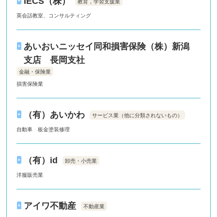
IECS（株）
教育，学習支援業
英会話教室、コンサルティング
あいおいニッセイ同和損害保険（株）新潟
支店 長岡支社
金融・保険業
損害保険業
（有）あいかわ
サービス業（他に分類されないもの）
自動車 板金塗装修理
（有）id
卸売・小売業
洋服販売業
アイワ不動産
不動産業