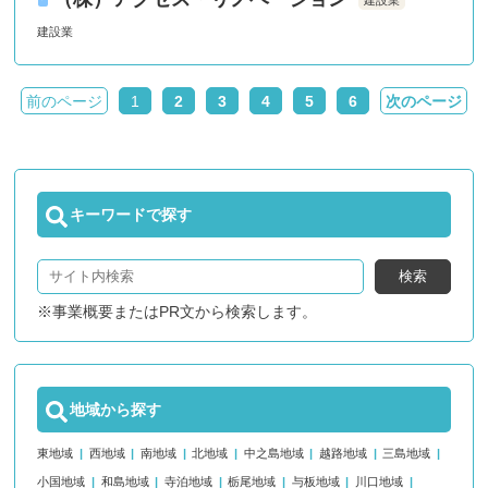
建設業
前のページ
1
2
3
4
5
6
次のページ
キーワードで探す
検索
※事業概要またはPR文から検索します。
地域から探す
東地域
西地域
南地域
北地域
中之島地域
越路地域
三島地域
小国地域
和島地域
寺泊地域
栃尾地域
与板地域
川口地域