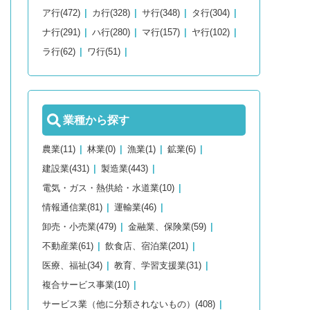
ア行(472)
カ行(328)
サ行(348)
タ行(304)
ナ行(291)
ハ行(280)
マ行(157)
ヤ行(102)
ラ行(62)
ワ行(51)
業種から探す
農業(11)
林業(0)
漁業(1)
鉱業(6)
建設業(431)
製造業(443)
電気・ガス・熱供給・水道業(10)
情報通信業(81)
運輸業(46)
卸売・小売業(479)
金融業、保険業(59)
不動産業(61)
飲食店、宿泊業(201)
医療、福祉(34)
教育、学習支援業(31)
複合サービス事業(10)
サービス業（他に分類されないもの）(408)