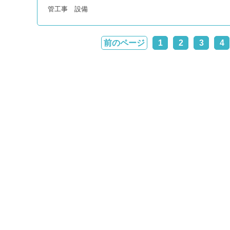
管工事 設備
前のページ
1
2
3
4