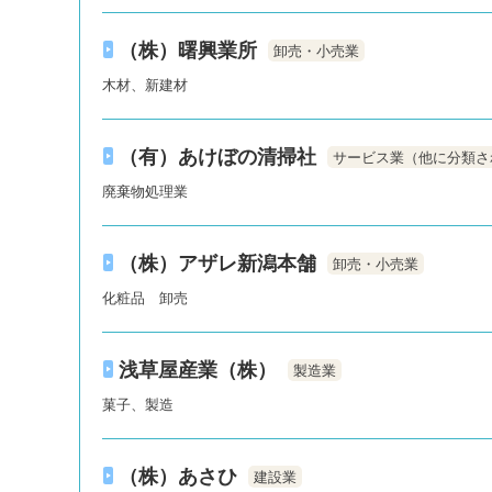
（株）曙興業所
卸売・小売業
木材、新建材
（有）あけぼの清掃社
サービス業（他に分類さ
廃棄物処理業
（株）アザレ新潟本舗
卸売・小売業
化粧品 卸売
浅草屋産業（株）
製造業
菓子、製造
（株）あさひ
建設業