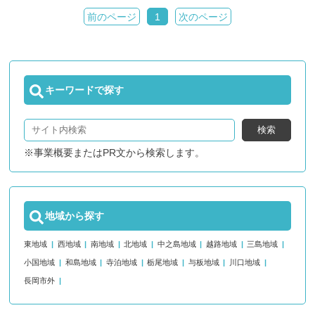
前のページ
1
次のページ
キーワードで探す
検索
※事業概要またはPR文から検索します。
地域から探す
東地域
西地域
南地域
北地域
中之島地域
越路地域
三島地域
小国地域
和島地域
寺泊地域
栃尾地域
与板地域
川口地域
長岡市外