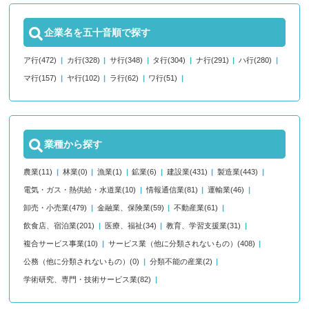
企業名を五十音順で探す
ア行(472)
カ行(328)
サ行(348)
タ行(304)
ナ行(291)
ハ行(280)
マ行(157)
ヤ行(102)
ラ行(62)
ワ行(51)
業種から探す
農業(11)
林業(0)
漁業(1)
鉱業(6)
建設業(431)
製造業(443)
電気・ガス・熱供給・水道業(10)
情報通信業(81)
運輸業(46)
卸売・小売業(479)
金融業、保険業(59)
不動産業(61)
飲食店、宿泊業(201)
医療、福祉(34)
教育、学習支援業(31)
複合サービス事業(10)
サービス業（他に分類されないもの）(408)
公務（他に分類されないもの）(0)
分類不能の産業(2)
学術研究、専門・技術サービス業(82)