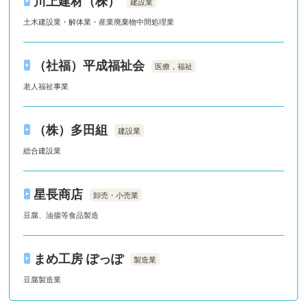
川上建材（株）
建設業
土木建設業・解体業・産業廃棄物中間処理業
（社福）平成福祉会
医療，福祉
老人福祉事業
（株）多田組
建設業
総合建設業
星長商店
卸売・小売業
豆腐、油揚等食品製造
まめ工房 ぽっぽ
製造業
豆腐製造業