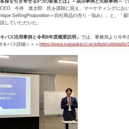
客様を引き寄せる5つの要素とは』～成功事例と失敗事例～
で
CEO 今井 進太郎 氏を講師に迎え、マーケティングにお
ique SellingProposition＝自社商品の売り・強み）」
説していただいた。
キパス活用事例と令和8年度概要説明」
では、事務局より今年
ポキパス詳細＞＞＞
https://www.nagaokacci.or.jp/topics/detail/c/