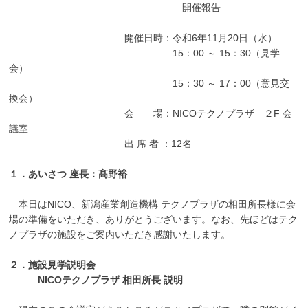
開催報告
開催日時：令和6年11月20日（水）
15：00 ～ 15：30（見学
会）
15：30 ～ 17：00（意見交
換会）
会 場：NICOテクノプラザ ２F 会
議室
出 席 者 ：12名
１．あいさつ 座長：髙野裕
本日はNICO、新潟産業創造機構 テクノプラザの相田所長様に会
場の準備をいただき、ありがとうございます。なお、先ほどはテク
ノプラザの施設をご案内いただき感謝いたします。
２．施設見学説明会
NICOテクノプラザ 相田所長 説明