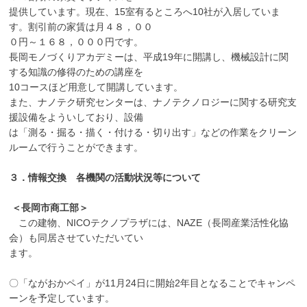
提供しています。現在、15室有るところへ10社が入居していま
す。割引前の家賃は月４８，００
０円～１６８，０００円です。
長岡モノづくりアカデミーは、平成19年に開講し、機械設計に関
する知識の修得のための講座を
10コースほど用意して開講しています。
また、ナノテク研究センターは、ナノテクノロジーに関する研究支
援設備をよういしており、設備
は「測る・掘る・描く・付ける・切り出す」などの作業をクリーン
ルームで行うことができます。
３．情報交換 各機関の活動状況等について
＜長岡市商工部＞
この建物、NICOテクノプラザには、NAZE（長岡産業活性化協
会）も同居させていただいてい
ます。
〇「ながおかペイ」が11月24日に開始2年目となることでキャンペ
ーンを予定しています。