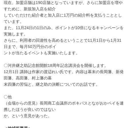
現在、加盟店舗は190店舗となっていますが、さらに加盟店を増や
すために、新規加入店を紹介
していただけた紹介者と加入店に1万円の紹介料を支払うこととし
ています。
また、11月24日の1日のみ、ポイントが10倍になるキャンペーンを
実施します。
さらに、利用者の回遊性を高めるということで11月1日から1月31
日まで、毎月50万円分のポイ
ントが当たるイベントも実施いたします。
〇河井継之助記念館開館18周年記念講演会を開催します。
12月1日 講師は作家の渡辺れい氏です。内容は幕末の長岡藩、新発
田藩、高田藩、村上藩の幕
末四藩の苦悩と、継之助の決断についてのお話です。
〇他
（会場からの意見）長岡商工会議所のポキパスとながおかペイを連
携したほうが良いのではない
か、という意見があった。