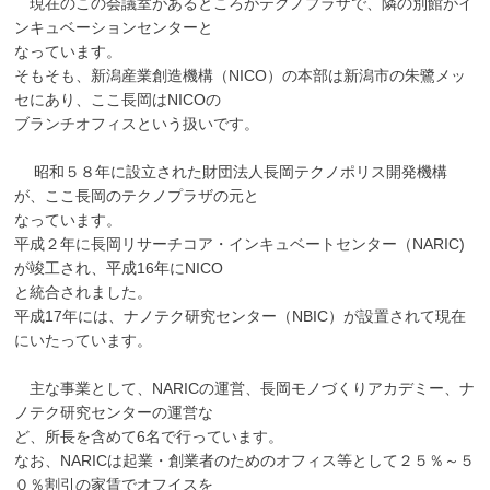
現在のこの会議室があるところがテクノプラザで、隣の別館がイ
ンキュベーションセンターと
なっています。
そもそも、新潟産業創造機構（NICO）の本部は新潟市の朱鷺メッ
セにあり、ここ長岡はNICOの
ブランチオフィスという扱いです。
昭和５８年に設立された財団法人長岡テクノポリス開発機構
が、ここ長岡のテクノプラザの元と
なっています。
平成２年に長岡リサーチコア・インキュベートセンター（NARIC)
が竣工され、平成16年にNICO
と統合されました。
平成17年には、ナノテク研究センター（NBIC）が設置されて現在
にいたっています。
主な事業として、NARICの運営、長岡モノづくりアカデミー、ナ
ノテク研究センターの運営な
ど、所長を含めて6名で行っています。
なお、NARICは起業・創業者のためのオフィス等として２５％～５
０％割引の家賃でオフイスを