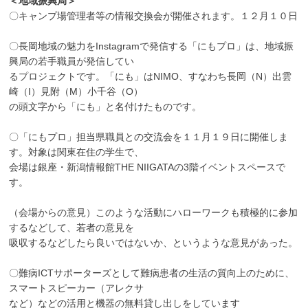
＜地域振興局＞
〇キャンプ場管理者等の情報交換会が開催されます。１２月１０日
〇長岡地域の魅力をInstagramで発信する「にもプロ」は、地域振
興局の若手職員が発信してい
るプロジェクトです。「にも」はNIMO、すなわち長岡（N）出雲
崎（I）見附（M）小千谷（O）
の頭文字から「にも」と名付けたものです。
〇「にもプロ」担当県職員との交流会を１１月１９日に開催しま
す。対象は関東在住の学生で、
会場は銀座・新潟情報館THE NIIGATAの3階イベントスペースで
す。
（会場からの意見）このような活動にハローワークも積極的に参加
するなどして、若者の意見を
吸収するなどしたら良いではないか、というような意見があった。
〇難病ICTサポーターズとして難病患者の生活の質向上のために、
スマートスピーカー（アレクサ
など）などの活用と機器の無料貸し出しをしています