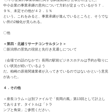
中小企業の事業承継の意向について方針が定まっているが５７．
９％、未定その他が４２．１％
という。これをみると、事業承継が進んでいるところと、そうでな
い所の2極化が見られる。
〇他
＜第四・北越リサーチコンサルタント＞
〇新潟県の景気の現状と先行き見通しについて
（会場での話のなかで）長岡の駅前ビジネスホテルは予約が取りに
くい状況が続いているよう
だ。柏崎の原発関連業者が入ってきているのではないかという意見
があった。
４．その他
＜座長コラム＞は別ファイルで「長岡の風」第13回として計上し
てあります。タイトルは「トラ
ンプと角栄」ご参照ください。