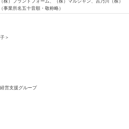
（株）プラントフォーム、（株）マルシャン、吉乃川（株）
（事業所名五十音順・敬称略）
子＞
経営支援グループ