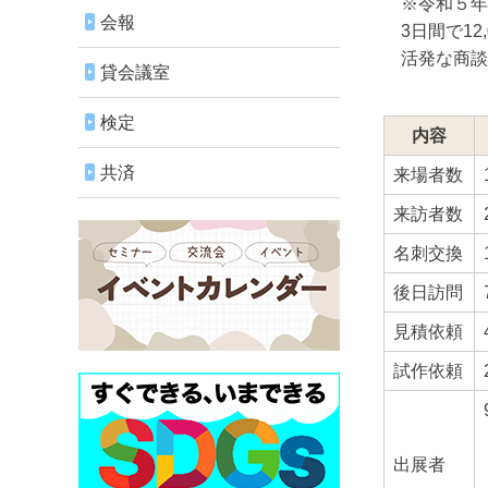
※令和５年
会報
3日間で12
活発な商談
貸会議室
検定
内容
共済
来場者数
来訪者数
名刺交換
後日訪問
見積依頼
試作依頼
出展者