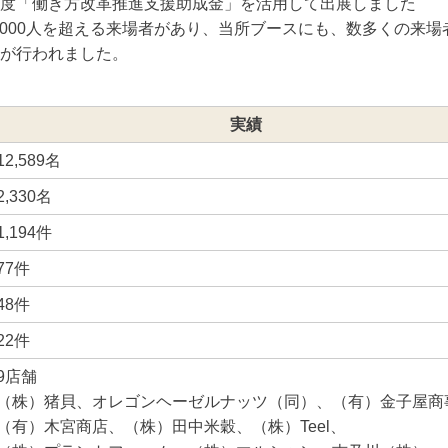
度「働き方改革推進支援助成金」を活用して出展しました
,000人を超える来場者があり、当所ブースにも、数多くの来場
が行われました。
実績
12,589名
2,330名
1,194件
77件
48件
22件
9店舗
（株）猪貝、オレゴンヘーゼルナッツ（同）、（有）金子屋商
（有）木宮商店、（株）田中米穀、（株）Teel、