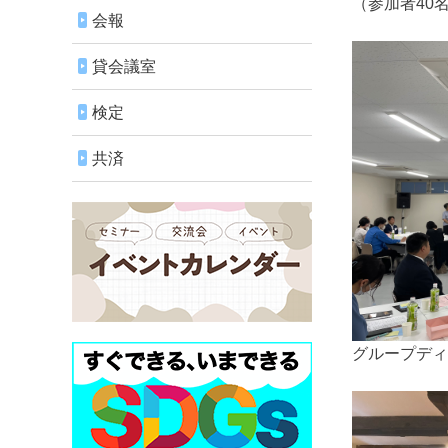
（参加者40
会報
貸会議室
検定
共済
グループディ