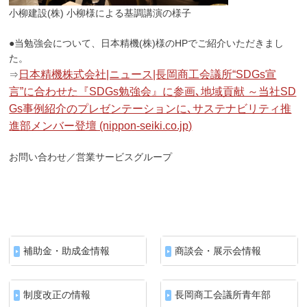
小柳建設(株) 小柳様による基調講演の様子
●当勉強会について、日本精機(株)様のHPでご紹介いただきまし
た。
日本精機株式会社|ニュース|長岡商工会議所“SDGs宣
⇒
言”に合わせた『SDGs勉強会』に参画､地域貢献 ～当社SD
Gs事例紹介のプレゼンテーションに､サステナビリティ推
進部メンバー登壇 (nippon-seiki.co.jp)
お問い合わせ／営業サービスグループ
補助金・助成金情報
商談会・展示会情報
制度改正の情報
長岡商工会議所青年部