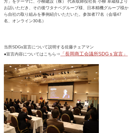
方」をテーマに、小柳建設（株） 代表取締役社長 小柳 卓蔵様より
お話いただき、その後ワタナベグループ様、日本精機グループ様か
ら自社の取り組みを事例紹介いただいた。参加者77名（会場47
名、オンライン30名）
当所SDGs宣言について説明する佐藤チェアマン
「長岡商工会議所SDGｓ宣言」
●宣言内容についてはこちら⇒