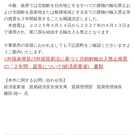
今般、政府では北朝鮮を仕向地とするすべての貨物の輸出禁止お
よび北朝鮮を原産地または船積地域とする全ての貨物の輸入禁止等
の措置を２年間延長することを閣議決定しました。
本措置は、２０２５年４月１４日から２０２７年の４月１３日ま
で適用され、第三国を経由する輸出入も禁止となります。
※事業所の皆様におかれましても下記資料をご確認くださいますよ
うご案内いたします。
○外国為替及び外国貿易法に基づく北朝鮮輸出入禁止措置
の「２年間」延長について(経済産業省)＿書類
【本件に関するお問い合わせ先】
経済産業省 貿易経済安全保安局 貿易管理部 貿易管理係長
横田 純一 氏