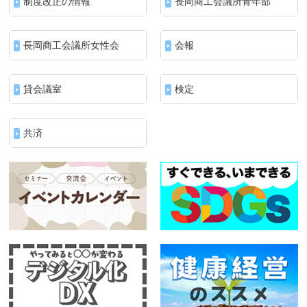
制度改正の情報
長岡商工会議所青年部
長岡商工会議所女性会
会報
貸会議室
検定
共済