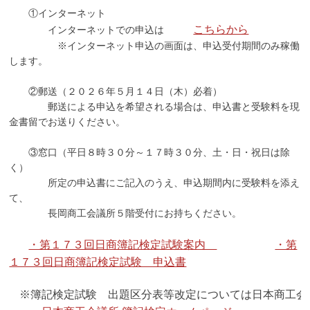
①インターネット
こちらから
インターネットでの申込は
※インターネット申込の画面は、申込受付期間のみ稼働
します。
②郵送（２０２６年５月１４日（木）必着）
郵送による申込を希望される場合は、申込書と受験料を現
金書留でお送りください。
③窓口（平日８時３０分～１７時３０分、土・日・祝日は除
く）
所定の申込書にご記入のうえ、申込期間内に受験料を添え
て、
長岡商工会議所５階受付にお持ちください。
・第１７３回日商簿記検定試験案内
・第
１７３回日商簿記検定試験 申込書
・
※簿記検定試験 出題区分表等改定については日本商工会