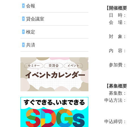
会報
【開催概要
日 時：令和7
貸会議室
会 場：長
（長岡市表
検定
対 象：長
※ただし、
共済
内 容：食
１社あたり
参加費：
※試食の提
【募集概要
募集数：最
申込方法：
申込書
申込締切：8