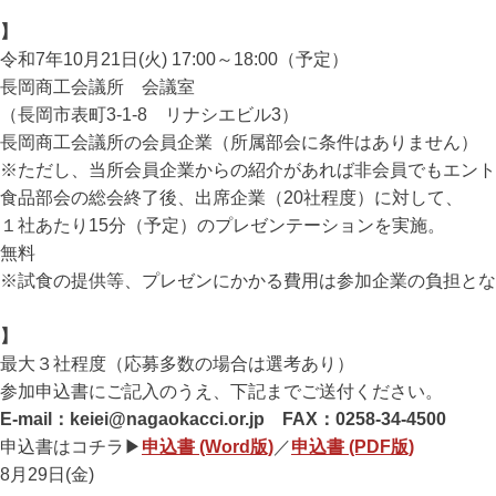
】
年10月21日(火) 17:00～18:00（予定）
岡商工会議所 会議室
町3-1-8 リナシエビル3）
岡商工会議所の会員企業（所属部会に条件はありません）
当所会員企業からの紹介があれば非会員でもエント
品部会の総会終了後、出席企業（20社程度）に対して、
15分（予定）のプレゼンテーションを実施。
無料
供等、プレゼンにかかる費用は参加企業の負担とな
】
大３社程度（応募多数の場合は選考あり）
参加申込書にご記入のうえ、下記までご送付ください。
E-mail：keiei@nagaokacci.or.jp
FAX：0258-34-4500
はコチラ▶
申込書 (Word版)
／
申込書 (PDF版)
月29日(金)