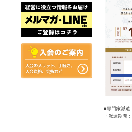
■専門家派遣
・派遣期間：
平日9：0
※予算に