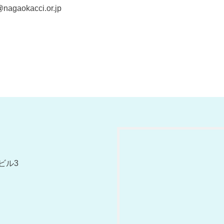
nagaokacci.or.jp
ビル3