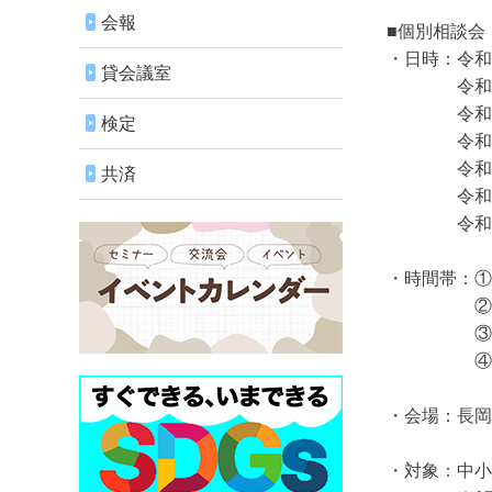
会報
■個別相談会
・日時：令和
貸会議室
令和6年8
令和6年9
検定
令和6年1
令和6年1
共済
令和6年1
令和7年 
・時間帯：①1
②11：0
③13：0
④14：0
・会場：長岡
・対象：中小