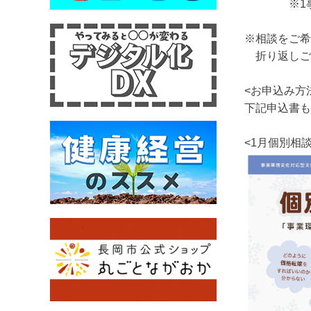
※1事業所
※相談をご希
折り返しご
<お申込み方
下記申込書も
<1月個別相