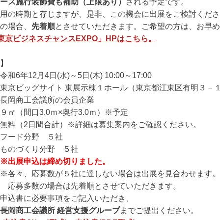
ース施行装飾費も補助（上限あり）
される予定です。
用の時期と存じますが、是非、この機会に出展をご検討くださ
の場合、
先着順
とさせていただきます。ご希望の方は、お早め
東京ビジネスチャンスEXPO」HPはこちら。
】
12月4日(水)～5日(木) 10:00～17:00
京ビッグサイト 東展示棟１ホール（東京都江東区有明３－
岡商工会議所の会員企業
（間口3.0ｍ×奥行3.0ｍ）※予定
料（2日間合計）※詳細は募集案内をご確認ください。
ード分野 ５社
くり分野 ５社
※出展申込は締め切りました。
応募数が５社に達しない場合は出展を見合わせます。
の場合は先着順とさせていただきます。
込書に必要事項をご記入いただき、
長岡商工会議所 経営支援グループ
までご提出ください。