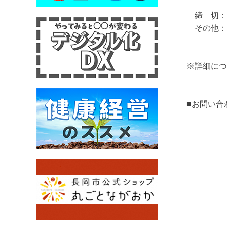
締 切：令和
その他：会
※複数企
※詳細につ
■お問い合
TEL：0