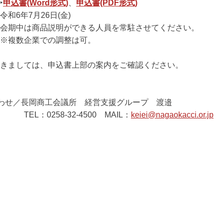
‣
申込書(Word形式)
、
申込書(PDF形式)
6年7月26日(金)
期中は商品説明ができる人員を常駐させてください。
業での調整は可。
きましては、申込書上部の案内をご確認ください。
わせ／長岡商工会議所 経営支援グループ 渡邉
258-32-4500 MAIL：
keiei@nagaokacci.or.jp