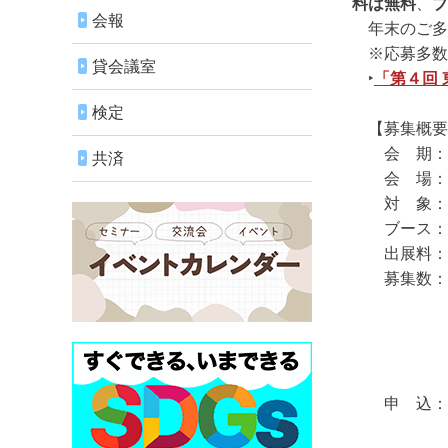
料は無料
、
ブ
会報
年末のご多
※応募多数
貸会議室
‣
「第４回 
検定
【募集概要
会 期：令和6年
共済
会 場：東
対 象：長
ブース：９㎡
出展料：無
募集数：フ
ものづ
※各々、
応募多数
申 込：申