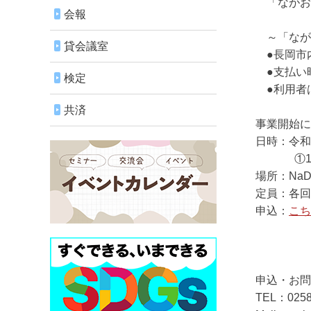
「ながおか
会報
～「ながお
貸会議室
●長岡市内
●支払い時
検定
●利用者は
共済
事業開始に
日時：令和
①10：30
場所：NaD
定員：各回
申込：
こち
申込・お問
TEL：0258-