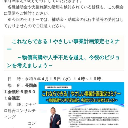
業計画策定の足がかりにしていただきます。
各種補助金や支援施策の活用を検討されている皆様も、この機会
に受講をご検討ください。
※今回のセミナーでは、補助金・助成金の代行申請等の受付はし
ておりませんのでご注意ください。
これならできる！やさしい事業計画策定セミナ
ー
～物価高騰や人手不足を越え、今後のビジョ
ンを考えましょう～
日 時：令和８年
４月１５日（水）１４時～１６時
場 所：
長岡商
工会議所６階６０
１会議室
講 師：ジャイ
ロ総合コンサルテ
ィング
コン