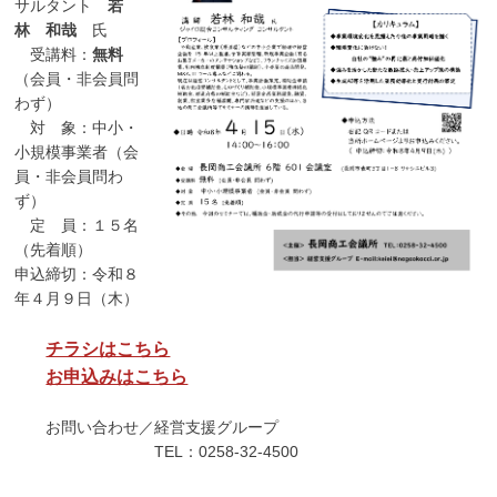
サルタント
若
林 和哉
氏
受講料：
無料
（会員・非会員問
わず）
対 象：中小・
小規模事業者（会
員・非会員問わ
ず）
定 員：１５名
（先着順）
申込締切：令和８
年４月９日（木）
チラシはこちら
お申込みはこちら
お問い合わせ／経営支援グループ
TEL：0258-32-4500