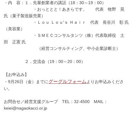
・内 容：１．先輩創業者の講話（18：30～19：00）
・おっととと！あきらです。 代表 牧野 晃
氏（菓子製造販売業）
・Ｌｏｕ Ｌｏｕ′ｓ Ｈａｉｒ 代表 長谷川 彰 氏
（美容業）
・ＳＭＥＣコンサルタンツ（株）代表取締役 土
田 正憲 氏
（経営コンサルティング、中小企業診断士）
２．交流会（19：00～20：00）
【お申込み】
グーグルフォーム
・9月26日（金）までに
よりお申込みくださ
い。
お問合せ／経営支援グループ TEL：32-4500 MAIL：
keiei@nagaokacci.or.jp