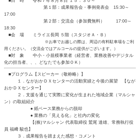
■日 時 令和７年８月８日 １５：３０～
第１部：成果報告会・事例発表会 15:30～
17:00
第２部：交流会（参加費無料） 17:00～
18:30
■会 場 ミライエ長岡 ５階（スタジオＡ・Ｂ）
※お車でお越しの際は、周辺の有料駐車場をご利
用ください。（交流会ではアルコールの提供がございます。）
■対 象 中小・小規模事業者（経営者、業務改善やデジタル
化の担当者、、、どなたでも参加ＯＫ）
■プログラム【スピーカー（敬称略）】
１．ながおかＤＸセンターの活動実績と今後の展望 【なが
おかＤＸセンター】
２．支援を通じて実際に変化が生まれた地域企業（マルシャ
ン）の取組紹介
● 紙ベース業務からの脱却
● 業務の「見える化」と社内の変化
【(株)マルシャン 代表取締役 鷲尾 達雄、常務執行役
員 福﨑 駿也】
３．成果報告を踏まえた感想・コメント