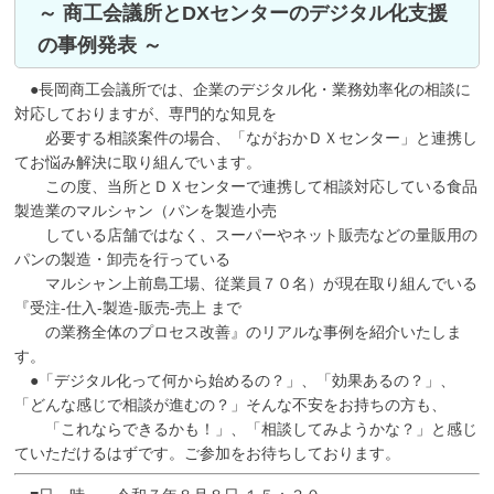
～ 商工会議所とDXセンターのデジタル化支援
の事例発表 ～
●長岡商工会議所では、企業のデジタル化・業務効率化の相談に
対応しておりますが、専門的な知見を
必要する相談案件の場合、「ながおかＤＸセンター」と連携し
てお悩み解決に取り組んでいます。
この度、当所とＤＸセンターで連携して相談対応している食品
製造業のマルシャン（パンを製造小売
している店舗ではなく、スーパーやネット販売などの量販用の
パンの製造・卸売を行っている
マルシャン上前島工場、従業員７０名）が現在取り組んでいる
『受注‐仕入‐製造‐販売‐売上 まで
の業務全体のプロセス改善』のリアルな事例を紹介いたしま
す。
●「デジタル化って何から始めるの？」、「効果あるの？」、
「どんな感じで相談が進むの？」そんな不安をお持ちの方も、
「これならできるかも！」、「相談してみようかな？」と感じ
ていただけるはずです。ご参加をお待ちしております。