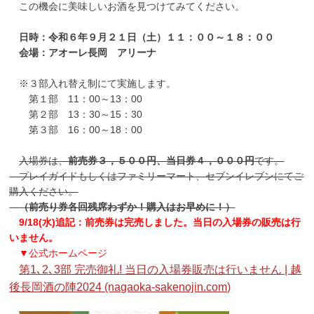
この機会に美味しいお酒を見つけてみてください。
日時：令和６年９月２１日（土）１１：００～１８：００
会場：アオーレ長岡 アリーナ
※３部入れ替え制にて実施します。
第１部 11：00～13：00
第２部 13：30～15：30
第３部 16：00～18：00
入場券は、
前売券３，５００円、当日券４，０００円
です。
プレイガイドもしくはファミリーマート、セブンイレブンにてご
購入ください。
（前売り券各回残席わずか！購入はお早めに！）
9/18(水)追記：前売券は完売しました。当日の入場券の販売は行
いません。
▼公式ホームページ
第1､2､3部 完売御礼! 当日の入場券販売は行いません | 越
後長岡酒の陣2024 (nagaoka-sakenojin.com)