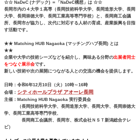
☆☆ NaDeC (ナデック) ＝「NaDeC構想」は ☆☆
長岡市内の４大学１高専（長岡技術科学大学、長岡造形大学、長岡
大学、長岡崇徳大学、長岡工業高等専門学校）と、長岡商工会議
所、長岡市が協力し、次代に対応する人材の育成、産業振興を目指
す活動です。
★★ Matching HUB Nagaoka (マッチングハブ長岡) とは
★★
企業や大学の技術シーズなどを紹介し、興味ある分野の
出展者同士
をつなぐ展示会
です。
新しい技術や次の展開につながる人との交流の機会を提供します。
日時：令和6年12月10日（火）10時～16時
シティホールプラザ アオーレ長岡
会場：
主催：Matching HUB Nagaoka 実行委員会
（長岡技術科学大学、長岡造形大学、長岡大学、長岡崇徳大
学、長岡工業高等専門学校、
長岡商工会議所、長岡市、株式会社ＮＳＴ新潟総合テレ
ビ）