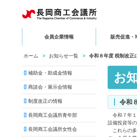
会員企業情報
販売促進・
ホーム
お知らせ一覧
令和８年度 税制改正
補助金・助成金情報
お
商談会・展示会情報
制度改正の情報
令
長岡商工会議所青年部
令和７年１
設備投資等の
長岡商工会議所女性会
これらの多