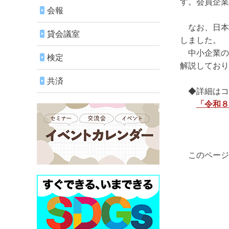
す。会員企業
会報
なお、日本
貸会議室
しました。
中小企業の
検定
解説しており
共済
◆詳細はコ
「令和８
このページ