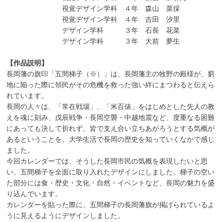
視覚デザイン学科 ４年 森山 菜採
視覚デザイン学科 ４年 吉田 汐里
デザイン学科 ３年 石長 花菜
デザイン学科 ３年 大前 夢生
【作品説明】
長岡藩の旗印「五間梯子（※）」は、長岡藩主の牧野の殿様が、窮
地に陥った際に領民がその危機を救った強い絆にまつわると伝えら
れています。
長岡の人々は、「常在戦場」、「米百俵」をはじめとした先人の教
えを魂に刻み、戊辰戦争・長岡空襲・中越地震など、度重なる困難
にあっても決して折れず、皆で支え合い立ちあがろうとする気概が
あるということを、大学生活で長岡の歴史を知っていくなかで感じ
ました。
今回カレンダーでは、そうした長岡市民の気概を表現したいと思
い、五間梯子を全面に取り入れたデザインにしました。梯子の空い
た部分には食・歴史・文化・自然・イベントなど、長岡の魅力を盛
り込んでいます。
カレンダーを貼った際に、五間梯子の長岡藩旗が掲げられているよ
うに見えるようにデザインしました。