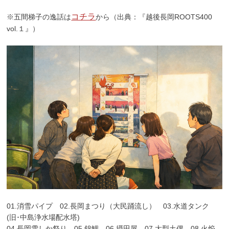
コチラ
※五間梯子の逸話は
から（出典：『越後長岡ROOTS400
vol.１』）
01.消雪パイプ 02.長岡まつり（大民踊流し） 03.水道タンク
(旧･中島浄水場配水塔)
04.長岡雪しか祭り 05.錦鯉 06.摂田屋 07.大型土偶 08.火焔