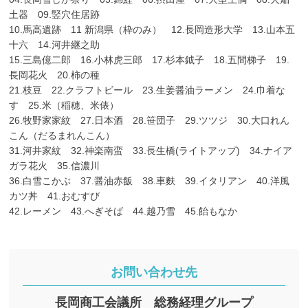
土器 09.竪穴住居跡
10.馬高遺跡 11 新潟県（枠のみ） 12.長岡造形大学 13.山本五
十六 14.河井継之助
15.三島億二郎 16.小林虎三郎 17.杉本鉞子 18.五間梯子 19.
長岡花火 20.柿の種
21.枝豆 22.クラフトビール 23.生姜醤油ラーメン 24.巾着な
す 25.米（稲穂、米俵）
26.牧野家家紋 27.日本酒 28.笹団子 29.ツツジ 30.大口れん
こん（だるまれんこん）
31.河井家紋 32.神楽南蛮 33.長生橋(ライトアップ) 34.ナイア
ガラ花火 35.信濃川
36.白雪こかぶ 37.醤油赤飯 38.車麩 39.イタリアン 40.洋風
カツ丼 41.おむすび
42.レーメン 43.へぎそば 44.越乃雪 45.飴もなか
お問い合わせ先
長岡商工会議所 総務経理グループ