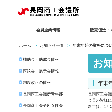
会員企業情報
販売促進・
ホーム
お知らせ一覧
年末年始の業務につ
補助金・助成金情報
お
商談会・展示会情報
制度改正の情報
年
長岡商工会議所青年部
長岡商工会議
会員の皆様に
長岡商工会議所女性会
新年は、1月