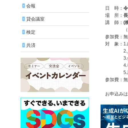
会報
日 時：
令
場 所：
貸会議室
講 師：
(
（(株)
検定
参加費：無
対 象：1.
共済
2.人手不
3.生成A
4.社内
5.新た
参加費：無
お申込みは