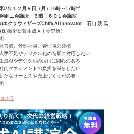
和7年１２月８日（月）16時～17時半
長岡商工会議所 ６階 ６０１会議室
株)エクサウィザーズChife AI Innovator
石山 洸 氏
新潟日報生成ＡＩ研究所）
料
経営者、幹部社員、管理職の皆様
足やデジタル化の進展に対応したい
Iやデジタルの活用に関心のある
マネジメントの負担を減らしたい
なサービスや売上づくりが必要
料
コチラ