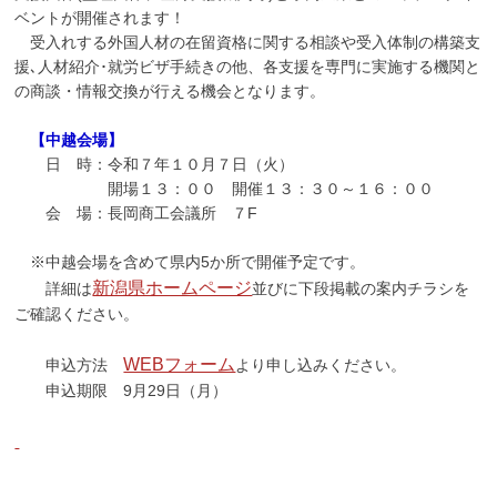
ベントが開催されます！
受入れする外国人材の在留資格に関する相談や受入体制の構築支
援､人材紹介･就労ビザ手続きの他、各支援を専門に実施する機関と
の商談・情報交換が行える機会となります。
【中越会場】
日 時：令和７年１０月７日（火）
開場１３：００ 開催１３：３０～１６：００
会 場：長岡商工会議所 ７F
※中越会場を含めて県内5か所で開催予定です。
新潟県ホームページ
詳細は
並びに下段掲載の案内チラシを
ご確認ください。
WEBフォーム
申込方法
より申し込みください。
申込期限 9月29日（月）