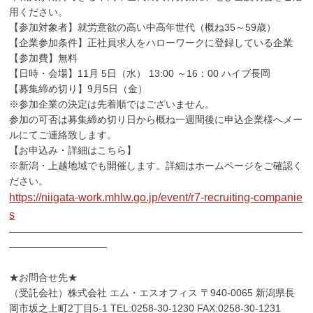
用ください。
【参加対象者】就労意欲の高い中高年世代（概ね35～59歳）
【企業参加条件】正社員求人をハローワークに登録している企業
【参加費】無料
【日時・会場】11月 5日（水） 13:00 ～16：00 ハイブ長岡
【募集締め切り】9月5日（金）
※参加企業の決定は先着順ではございません。
参加の可否は募集締め切り日から概ね一週間後に申込企業様へメー
ルにてご連絡致します。
【お申込み・詳細はこちら】
※新潟・上越地域でも開催します。詳細はホームページをご確認く
ださい。
https://niigata-work.mhlw.go.jp/event/r7-recruiting-companie
s
――――――――――――――――――――――――――――――
――――――――――
★お問合せ先★
（受託会社）株式会社 エム・エスオフィス 〒940-0065 新潟県長
岡市坂之上町2丁目5-1 TEL:0258-30-1230 FAX:0258-30-1231