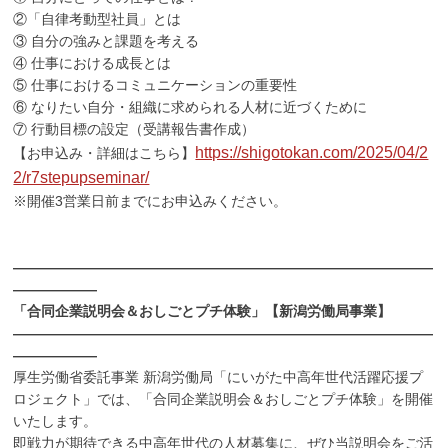
②「自律考動型社員」とは
③ 自分の強みと課題を考える
④ 仕事における成長とは
⑤ 仕事におけるコミュニケーションの重要性
⑥ なりたい自分・組織に求められる人材に近づくために
⑦ 行動目標の設定（受講報告書作成）
https://shigotokan.com/2025/04/2
【お申込み・詳細はこちら】
2/r7stepupseminar/
※開催3営業日前までにお申込みください。
――――――――――――――――――――――――――――――
――――――
「合同企業説明会＆おしごとプチ体験」【新潟労働局事業】
――――――――――――――――――――――――――――――
――――――
厚生労働省委託事業 新潟労働局「にいがた中高年世代活躍応援プ
ロジェクト」では、「合同企業説明会＆おしごとプチ体験」を開催
いたします。
即戦力が期待できる中高年世代の人材募集に、ぜひ当説明会をご活