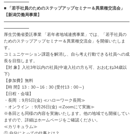
――――――
■ 「若手社員のためのステップアップセミナー＆異業種交流会」
【新潟労働局事業】
――――――――――――――――――――――――――――――
――――――
厚生労働省委託事業 「若年者地域連携事業」では、「若手社員の
ためのステップアップセミナー＆異業種交流会」を開催いたしま
す。
コミュニケーション課題を解消し、自ら考え行動できる社員への成
長を目指します。
【対 象】入社3年以内の社員(中途入社の方も可、おおむね34歳以
下)
【参加費】無料
【時 間】13：30～16：30 (受付13：00～)
【日程・会場】
・長岡 ：9月5日(金) ≪ハローワーク長岡≫
・オンライン ：9月26日(金) ≪Zoomにて実施≫
※各回とも同様の内容を実施いたします。他の地域でも開催してい
ますので、詳細はホームページをご確認ください。
≪カリキュラム≫
① 自分にとっての仕事とは？