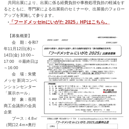
共同出展により、出展に係る経費負担や事務処理負担の軽減をす
るとともに、専門家による出展前のセミナーや、出展後のフォロー
アップを実施して参ります。
「フードメッセinにいがた 2025」HPはこちら。
‣
【募集概要】
会 期：令和7
年11月12日(水)～
14日(金) 10:00～
17:00 ※最終日は
～16:00
会 場：朱鷺
メッセ 新潟コンベ
ンションセンター
「展示ホール」
対 象：長岡
商工会議所の会員
企業
ブース：4.8㎡
（間口2.4ｍ×奥行