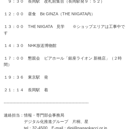
９：３０ 長岡駅 改札前集合（長岡駅発９：５２）
１２：００ 昼食 Bit GINZA（THE NIIGATA内）
１３：００ THE NIIGATA 見学 ※ショップエリアは工事中で
す
１４：３０ NHK放送博物館
１７：００ 懇親会 ビアホール「銀座ライオン 新橋店」（２時
間）
１９：３６ 東京駅 発
２１：１４ 長岡駅 着
-----------------------------------------------------------
連絡担当：情報・専門部会事務局
デジタル化推進グループ 片桐、星
tel：32-4500 E-mail：digi@nagaokacci.or.jp