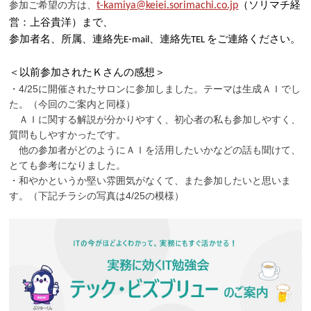
参加ご希望の方は、
t-kamiya@keiei.sorimachi.co.jp
（ソリマチ経
営：上谷貴洋）まで、
参加者名、所属、連絡先E-mail、連絡先TEL をご連絡ください。
＜以前参加されたＫさんの感想＞
・4/25に開催されたサロンに参加しました。テーマは生成ＡＩでし
た。（今回のご案内と同様）
ＡＩに関する解説が分かりやすく、初心者の私も参加しやすく、
質問もしやすかったです。
他の参加者がどのようにＡＩを活用したいかなどの話も聞けて、
とても参考になりました。
・和やかというか堅い雰囲気がなくて、また参加したいと思いま
す。（下記チラシの写真は4/25の模様）