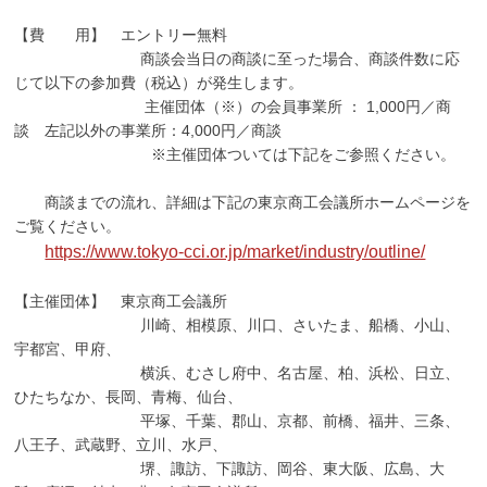
【費 用】 エントリー無料
商談会当日の商談に至った場合、商談件数に応
じて以下の参加費（税込）が発生します。
主催団体（※）の会員事業所 ： 1,000円／商
談 左記以外の事業所：4,000円／商談
※主催団体ついては下記をご参照ください。
商談までの流れ、詳細は下記の東京商工会議所ホームページを
ご覧ください。
https://www.tokyo-cci.or.jp/market/industry/outline/
【主催団体】 東京商工会議所
川崎、相模原、川口、さいたま、船橋、小山、
宇都宮、甲府、
横浜、むさし府中、名古屋、柏、浜松、日立、
ひたちなか、長岡、青梅、仙台、
平塚、千葉、郡山、京都、前橋、福井、三条、
八王子、武蔵野、立川、水戸、
堺、諏訪、下諏訪、岡谷、東大阪、広島、大