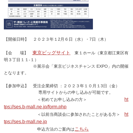
【開催日時】 ２０２３年１2月６日（水）・7日（木）
東京
ビッグサイト
【会 場】
東１ホール（東京都江東区有
明３丁目１１-１）
※展示会「東京ビジネスチャンス EXPO」内の開催
となります。
【参加申込】 受注企業締切 ：２０２３年１０月１3日（金）
専用サイトからの申し込みが可能です。
ht
＜初めてお申し込みの方＞
tps://ses.b-mall.ne.jp/form.php
ht
＜以前当商談会に参加されたことがある方＞
tps://ses.b-mall.ne.jp
こちら
申込方法のご案内は