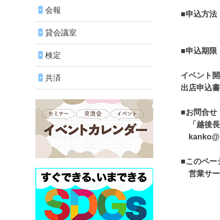
会報
■申込方法
メールま
貸会議室
■申込期限 
検定
イベント開
共済
出店申込書
■お問合せ
「越後長岡
kanko@city
■このペー
営業サービ