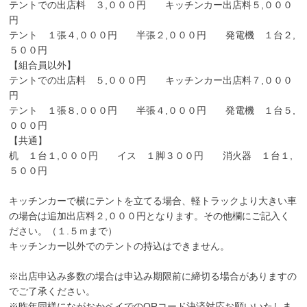
テントでの出店料 ３,０００円 キッチンカー出店料５,０００
円
テント １張４,０００円 半張２,０００円 発電機 １台２,
５００円
【組合員以外】
テントでの出店料 ５,０００円 キッチンカー出店料７,０００
円
テント １張８,０００円 半張４,０００円 発電機 １台５,
０００円
【共通】
机 １台１,０００円 イス １脚３００円 消火器 １台１,
５００円
キッチンカーで横にテントを立てる場合、軽トラックより大きい車
の場合は追加出店料２,０００円となります。その他欄にご記入く
ださい。（１.５ｍまで）
キッチンカー以外でのテントの持込はできません。
※出店申込み多数の場合は申込み期限前に締切る場合がありますの
でご了承ください。
※昨年同様にながおかペイでのQRコード決済対応お願いいたしま