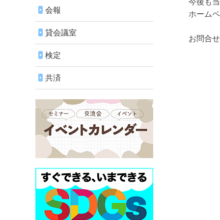
今後も当所
会報
ホームペー
貸会議室
お問合せ／
検定
共済