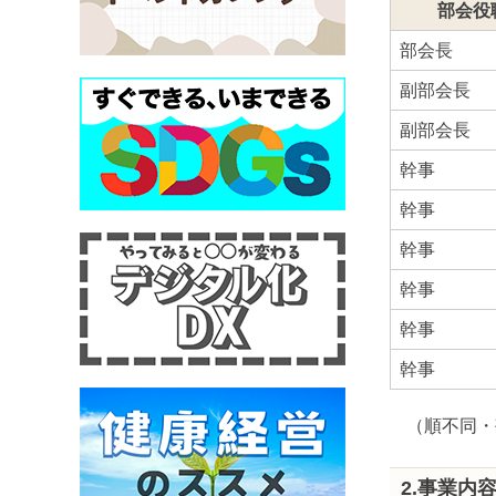
部会役
部会長
副部会長
副部会長
幹事
幹事
幹事
幹事
幹事
幹事
（順不同・
2.事業内