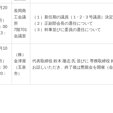
月20
長岡商
工会議
（１）新任期の議員（１･２･３号議員）決
月）
所
（２）正副部会長の選任について
：00
7階701
（３）幹事並びに委員の選任について
13：
会議室
月10
（株）
月）
金津屋
代表取締役 鈴木 隆志 氏 並びに 専務取締役
：30
（五泉
お話しいただき、終了後は懇親会を開催（会
20：
市）