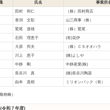
職
氏名
事業所
田村 和仁
（株）田村商店
巻渕 文彰
山三商事（株）
鷲尾 達雄
（株）鷲尾
石田 理恵子
(有)花伊
大原 邦夫
（株）ＣＳオオハラ
川上 恵子
(株)よしや
中静 剛
中静産業(株)
長谷川 真
(株)長谷川陶器
由本 直樹
ミリオンパック（有）
敬称略）
容(令和７年度)