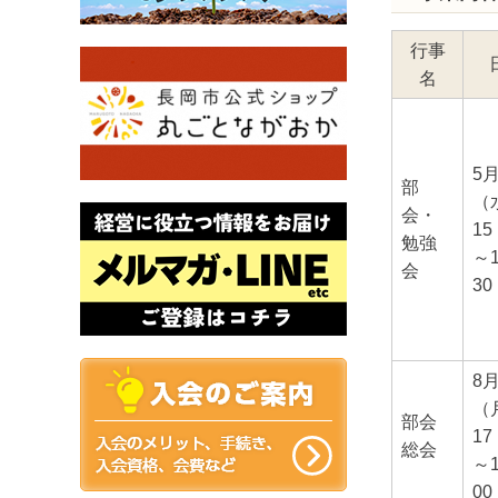
行事
名
5
部
（
会・
15
勉強
～
会
30
8
（
部会
17
総会
～
00