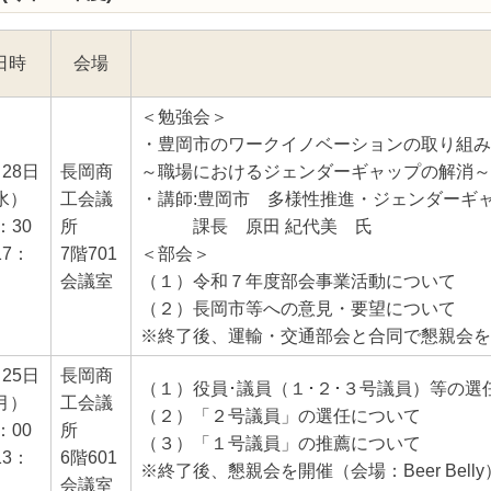
日時
会場
＜勉強会＞
・豊岡市のワークイノベーションの取り組み
月28日
長岡商
～職場におけるジェンダーギャップの解消～
水）
工会議
・講師:豊岡市 多様性推進・ジェンダーギ
：30
所
課長 原田 紀代美 氏
17：
7階701
＜部会＞
会議室
（１）令和７年度部会事業活動について
（２）長岡市等への意見・要望について
※終了後、運輸・交通部会と合同で懇親会を
月25日
長岡商
（１）役員･議員（１･２･３号議員）等の
月）
工会議
（２）「２号議員」の選任について
：00
所
（３）「１号議員」の推薦について
13：
6階601
※終了後、懇親会を開催（会場：Beer Belly
会議室