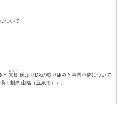
定について
かずき
 鈴木
知樹
氏よりDXの取り組みと事業承継について
場：割烹 山福（五泉市））。