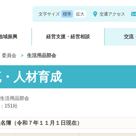
文字サイズ
交通アクセス
地域振興
経営支援・経営相談
交流
・委員会
生活用品部会
流・人材育成
生活用品部会
：151社
員名簿
（令和７年１１月１日現在）