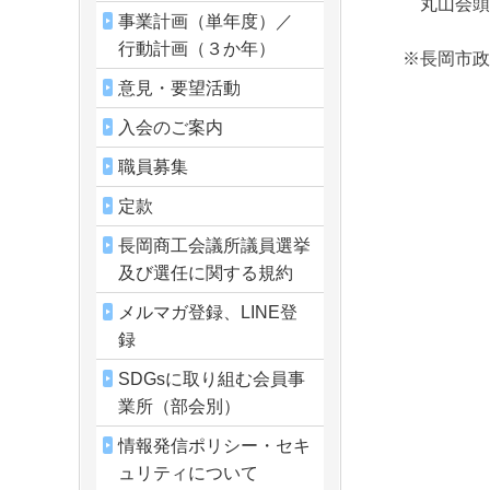
丸山会頭に
事業計画（単年度）／
行動計画（３か年）
※長岡市政
意見・要望活動
入会のご案内
職員募集
定款
長岡商工会議所議員選挙
及び選任に関する規約
メルマガ登録、LINE登
録
SDGsに取り組む会員事
業所（部会別）
情報発信ポリシー・セキ
ュリティについて