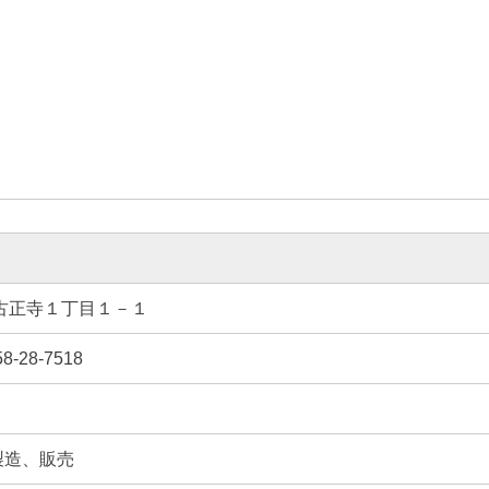
市古正寺１丁目１－１
58-28-7518
製造、販売